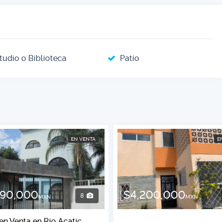
tudio o Biblioteca
Patio
EN VENTA
E
990,000
$4,200,000
8
MXN
MXN
en Venta en Rio Acatic