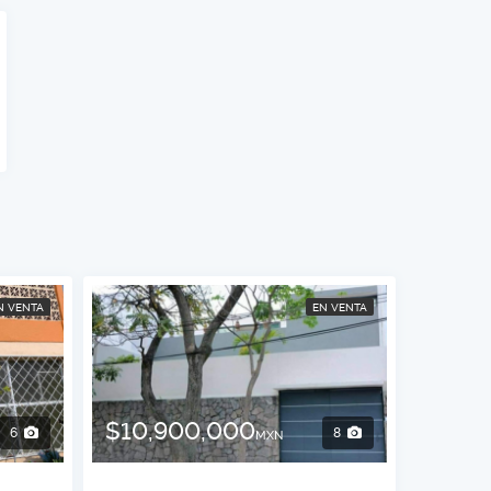
N VENTA
EN VENTA
$10,900,000
6
8
MXN