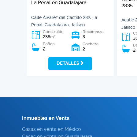
La Penal en Guadalajara
2835
Calle Álvarez del Castillo 282, La
Acatic 
Penal, Guadalajara, Jalisco
Jalisco
Construido
Recámaras
C
236
3
2
m
3
Baños
Cochera
B
2
2
2
DETALLES
Inmuebles en Venta
Casas en venta en México
Casas en venta en Guadalajara