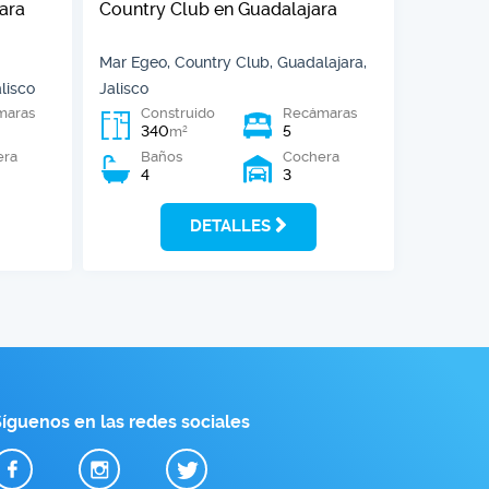
ara
Country Club en Guadalajara
Mar Egeo, Country Club, Guadalajara,
lisco
Jalisco
maras
Construido
Recámaras
340
5
2
m
era
Baños
Cochera
4
3
DETALLES
íguenos en las redes sociales