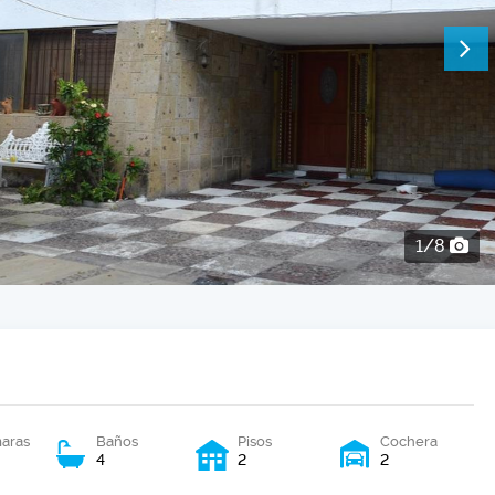
2/8
aras
Baños
Pisos
Cochera
4
2
2