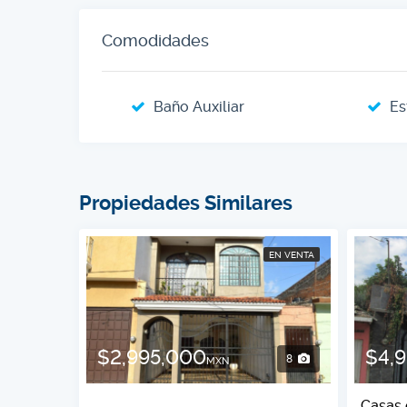
Comodidades
Baño Auxiliar
Es
Propiedades Similares
EN VENTA
$2,995,000
$4,
8
MXN
Casas 