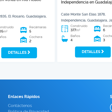
Independencia en Guadalaj
Calle Monte San Elías 1878,
2835, El Rosario, Guadalajara,
Independencia, Guadalajara, Ja
Construido
Recá
onstruido
Recámaras
377
6
2
m
05
5
2
m
Baños
Coch
años
Cochera
4
3
2
DETALLES
DETALLES
Enlaces Rápidos
S
Contáctenos
Política de Privacidad