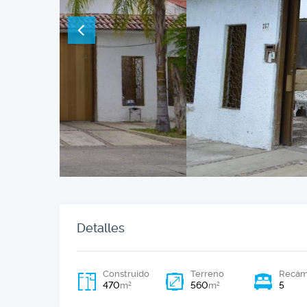
Detalles
Construido
Terreno
Recám
470
560
5
2
2
m
m