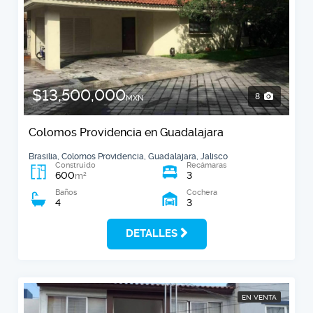
$13,500,000
8
MXN
Colomos Providencia en Guadalajara
Brasilia, Colomos Providencia, Guadalajara, Jalisco
Construido
Recámaras
600
3
2
m
Baños
Cochera
4
3
DETALLES
EN VENTA