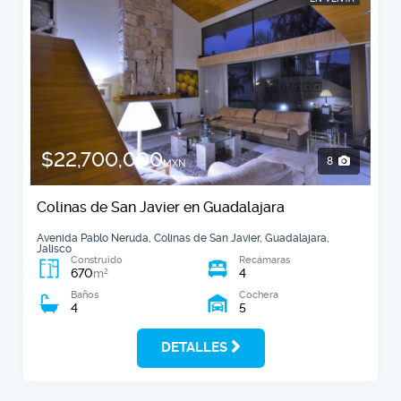
$22,700,000
8
MXN
Colinas de San Javier en Guadalajara
Avenida Pablo Neruda, Colinas de San Javier, Guadalajara,
Jalisco
Construido
Recámaras
670
4
2
m
Baños
Cochera
4
5
DETALLES