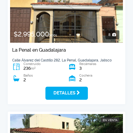
$2,995,000
8
MXN
La Penal en Guadalajara
Calle Álvarez del Castillo 282, La Penal, Guadalajara, Jalisco
Construido
Recámaras
236
3
2
m
Baños
Cochera
2
2
DETALLES
EN VENTA