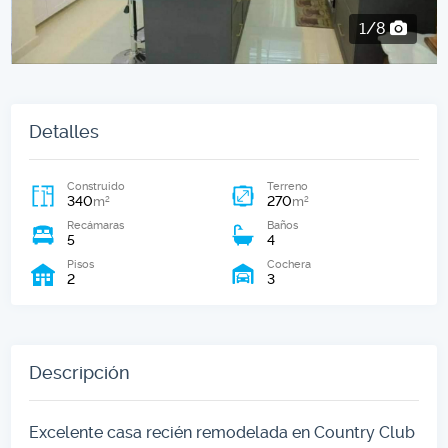
2/8
Detalles
Construido
Terreno
340
270
2
2
m
m
Recámaras
Baños
5
4
Pisos
Cochera
2
3
Descripción
Excelente casa recién remodelada en Country Club