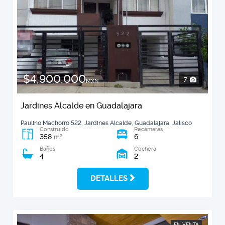
$4,900,000
7
MXN
Jardines Alcalde en Guadalajara
Paulino Machorro 522, Jardines Alcalde, Guadalajara, Jalisco
Construido
Recámaras
358
6
2
m
Baños
Cochera
4
2
DETALLES
EN VENTA