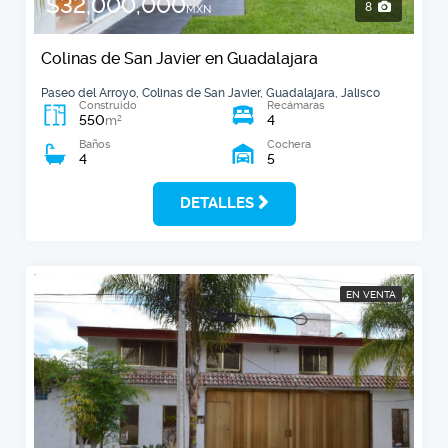
$32,000,000
8
MXN
Colinas de San Javier en Guadalajara
Paseo del Arroyo, Colinas de San Javier, Guadalajara, Jalisco
Construido
Recámaras
550
4
2
m
Baños
Cochera
4
5
DETALLES
EN VENTA