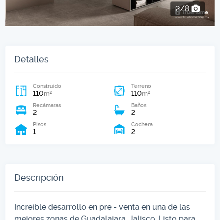
2/8
Detalles
Construido
Terreno
110
110
2
2
m
m
Recámaras
Baños
2
2
Pisos
Cochera
1
2
Descripción
Increíble desarrollo en pre - venta en una de las
mejores zonas de Guadalajara, Jalisco. Listo para