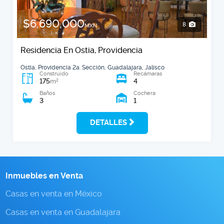
$6,690,000
8
MXN
Residencia En Ostia, Providencia
Ostia, Providencia 2a. Sección, Guadalajara, Jalisco
Construido
Recámaras
175
4
2
m
Baños
Cochera
3
1
DETALLES
Inmuebles en Venta
Casas en venta en México
Casas en venta en Guadalajara