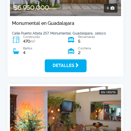
$6,950,000
8
MXN
Monumental en Guadalajara
Calle Puerto Altata 257, Monumental, Guadalajara, Jalisco
Construido
Recámaras
470
5
2
m
Baños
Cochera
4
2
DETALLES
EN VENTA