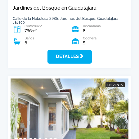
Jardines del Bosque en Guadalajara
Calle de la Nebulosa 2935, Jardines del Bosque, Guadalajara,
Jalisco
Construido
Recámaras
736
8
2
m
Baños
Cochera
6
5
DETALLES
EN VENTA