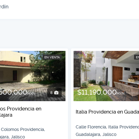
rdín
EN VENTA
E
,500,000
$11,190,000
8
MXN
MXN
s Providencia en
Italia Providencia en Guada
ajara
Calle Florencia, Italia Providenc
a, Colomos Providencia,
Guadalajara, Jalisco
jara, Jalisco