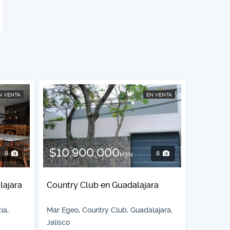
N VENTA
EN VENTA
$10,900,000
8
8
MXN
lajara
Country Club en Guadalajara
ia,
Mar Egeo, Country Club, Guadalajara,
Jalisco