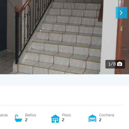
2/8
aras
Baños
Pisos
Cochera
2
2
2