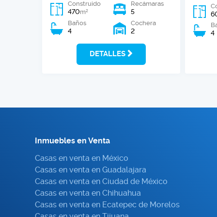
Construido
Recámaras
C
470
5
2
m
6
Baños
Cochera
B
4
2
4
DETALLES
Inmuebles en Venta
Casas en venta en México
Casas en venta en Guadalajara
Casas en venta en Ciudad de México
Casas en venta en Chihuahua
Casas en venta en Ecatepec de Morelos
Casas en venta en Tijuana