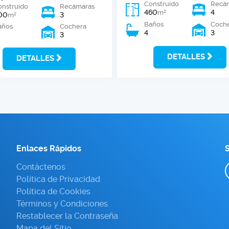
Construido
Recá
onstruido
Recámaras
460
4
2
m
00
3
2
m
Baños
Coch
años
Cochera
4
3
3
DETALLES
DETALLES
Enlaces Rápidos
S
Contáctenos
Política de Privacidad
Política de Cookies
Términos y Condiciones
Restablecer la Contraseña
Mapa del Sitio