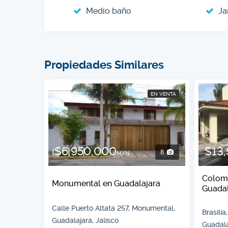
Medio baño
Ja
Propiedades Similares
EN VENTA
$6,950,000
$13
8
MXN
Colomo
Monumental en Guadalajara
Guadal
Calle Puerto Altata 257, Monumental,
Brasili
Guadalajara, Jalisco
Guadala