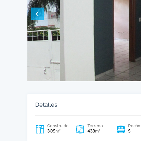
Detalles
Construido
Terreno
Recám
305
433
5
2
2
m
m