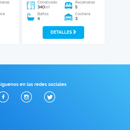
maras
Construido
Recámaras
340
5
2
m
era
Baños
Cochera
4
3
DETALLES
íguenos en las redes sociales