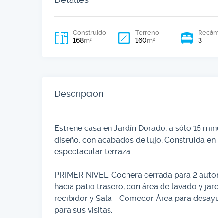
Construido
Terreno
Recám
168
160
3
2
2
m
m
Descripción
Estrene casa en Jardín Dorado, a sólo 15 mi
diseño, con acabados de lujo. Construida en
espectacular terraza.
PRIMER NIVEL: Cochera cerrada para 2 automó
hacia patio trasero, con área de lavado y ja
recibidor y Sala - Comedor Área para desay
para sus visitas.