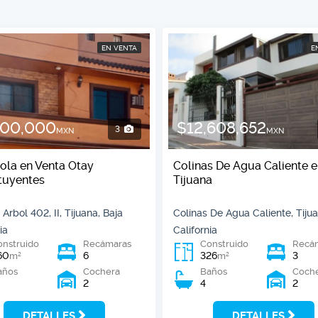
EN VENTA
E
900,000
$12,608,652
3
MXN
MXN
ola en Venta Otay
Colinas De Agua Caliente 
tuyentes
Tijuana
 Arbol 402, II, Tijuana, Baja
Colinas De Agua Caliente, Tijua
ia
California
onstruido
Recámaras
Construido
Recá
60
6
326
3
2
2
m
m
años
Cochera
Baños
Coch
2
4
2
DETALLES
DETALLES