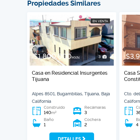
Propiedades Similares
EN VENTA
$1,800,000
$3,
3
MXN
Casa en Residencial Insurgentes
Casa S
Tijuana
Consti
Alpes 8501, Bugambilias, Tijuana, Baja
Cto. del
California
Californ
Construido
Recámaras
C
140
3
3
2
m
Baño
Cochera
B
1
2
4
DETALLES