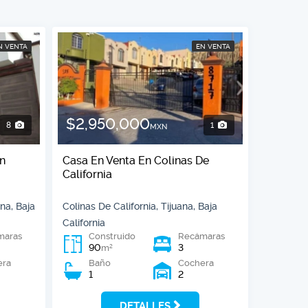
N VENTA
EN VENTA
$2,950,000
8
1
MXN
en
Casa En Venta En Colinas De
California
na, Baja
Colinas De California, Tijuana, Baja
California
maras
Construido
Recámaras
90
3
2
m
era
Baño
Cochera
1
2
DETALLES