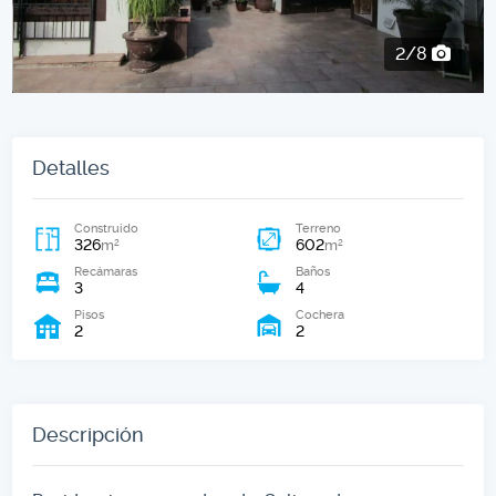
2/8
Detalles
Construido
Terreno
326
602
2
2
m
m
Recámaras
Baños
3
4
Pisos
Cochera
2
2
Descripción