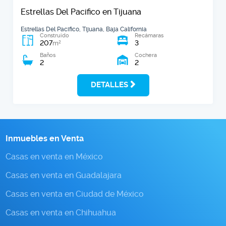
Estrellas Del Pacifico en Tijuana
Estrellas Del Pacifico, Tijuana, Baja California
Construido
Recámaras
207
3
2
m
Baños
Cochera
2
2
DETALLES
Inmuebles en Venta
Casas en venta en México
Casas en venta en Guadalajara
Casas en venta en Ciudad de México
Casas en venta en Chihuahua