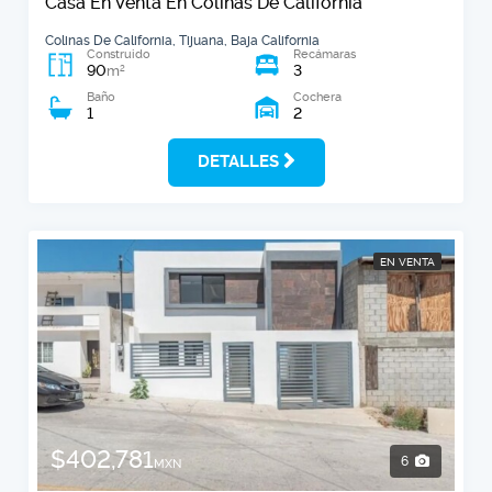
Casa En Venta En Colinas De California
Colinas De California, Tijuana, Baja California
Construido
Recámaras
90
3
2
m
Baño
Cochera
1
2
DETALLES
EN VENTA
$402,781
6
MXN