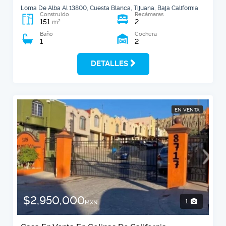
Loma De Alba Al 13800, Cuesta Blanca, Tijuana, Baja California
Construido
Recámaras
151
2
2
m
Baño
Cochera
1
2
DETALLES
EN VENTA
$2,950,000
1
MXN