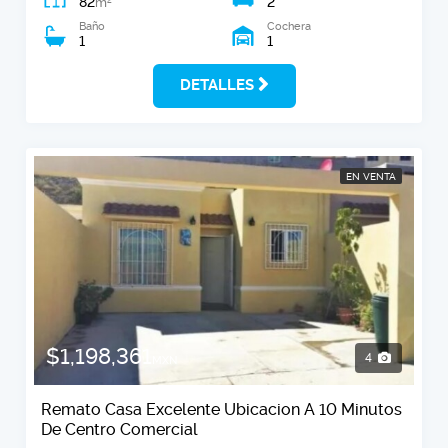
82
2
m
Baño
Cochera
1
1
DETALLES
EN VENTA
$1,198,361
4
MXN
Remato Casa Excelente Ubicacion A 10 Minutos
De Centro Comercial