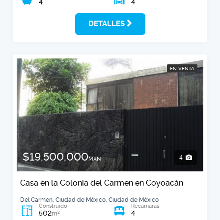
4
4
DETALLES
EN VENTA
$19,500,000
4
MXN
Casa en la Colonia del Carmen en Coyoacán
Del Carmen, Ciudad de México, Ciudad de México
Construido
Recámaras
502
4
2
m