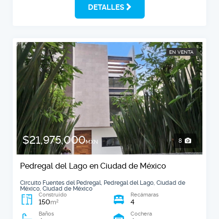
DETALLES
EN VENTA
$21,975,000
8
MXN
Pedregal del Lago en Ciudad de México
Circuito Fuentes del Pedregal, Pedregal del Lago, Ciudad de
México, Ciudad de México
Construido
Recámaras
150
4
2
m
Baños
Cochera