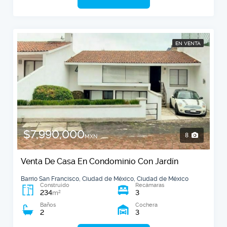
EN VENTA
$7,990,000
8
MXN
Venta De Casa En Condominio Con Jardín
Barrio San Francisco, Ciudad de México, Ciudad de México
Construido
Recámaras
234
3
2
m
Baños
Cochera
2
3