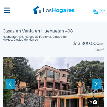
ES
Casas en Venta en Huehuetan 498
Huehuetán 498, Héroes de Padierna, Ciudad de
México, Ciudad de México
$13,300,000
MXN
968m
2
2/8