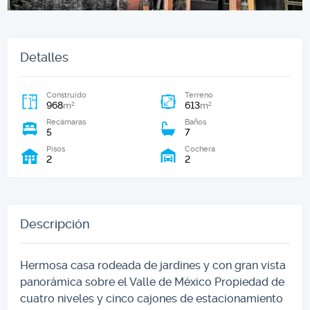
Detalles
Construido
Terreno
968
613
2
2
m
m
Recámaras
Baños
5
7
Pisos
Cochera
2
2
Descripción
Hermosa casa rodeada de jardines y con gran vista
panorámica sobre el Valle de México Propiedad de
cuatro niveles y cinco cajones de estacionamiento