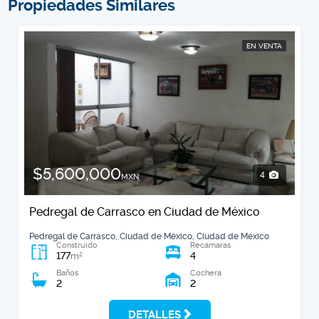
Propiedades Similares
EN VENTA
$5,600,000
4
MXN
Pedregal de Carrasco en Ciudad de México
Pedregal de Carrasco, Ciudad de México, Ciudad de México
Construido
Recámaras
177
4
2
m
Baños
Cochera
2
2
DETALLES