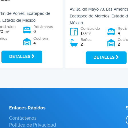
Av. 1o. de Mayo 73, Las Améric
tin de Porres, Ecatepec de
Ecatepec de Morelos, Estado 
, Estado de México
México
onstruido
Recámaras
Construido
Recá
70
6
2
m
177
4
2
m
años
Cochera
Baños
Coch
4
2
2
DETALLES
DETALLES
Enlaces Rápidos
S
Contáctenos
Política de Privacidad