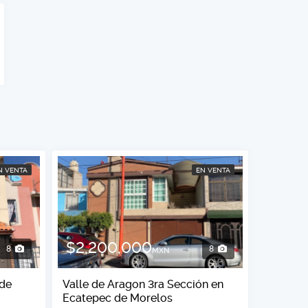
N VENTA
EN VENTA
$2,200,000
8
8
MXN
 de
Valle de Aragon 3ra Sección en
Ecatepec de Morelos