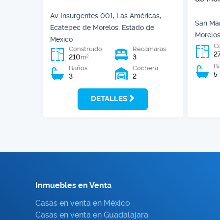
Av Insurgentes 001, Las Américas,
San Mar
Ecatepec de Morelos, Estado de
Morelos
México
C
Construido
Recámaras
2
210
3
2
m
B
Baños
Cochera
5
3
2
DETALLES
Inmuebles en Venta
Casas en venta en México
Casas en venta en Guadalajara