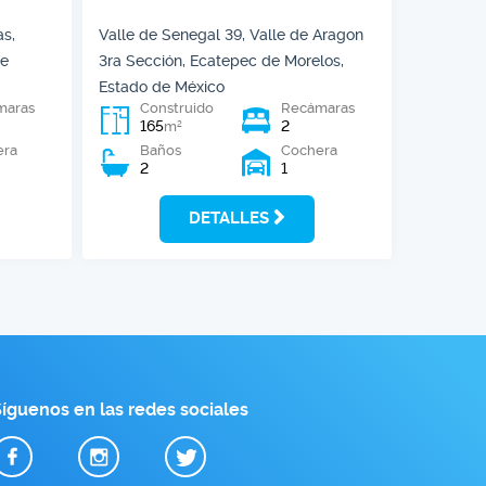
as,
Valle de Senegal 39, Valle de Aragon
de
3ra Sección, Ecatepec de Morelos,
Estado de México
maras
Construido
Recámaras
165
2
2
m
era
Baños
Cochera
2
1
DETALLES
íguenos en las redes sociales