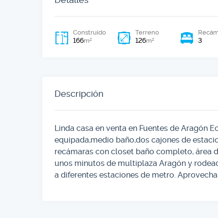
Construido
Terreno
Recám
166
126
3
2
2
m
m
Descripción
Linda casa en venta en Fuentes de Aragón Ec
equipada,medio baño,dos cajones de estacion
recámaras con closet baño completo, área de
unos minutos de multiplaza Aragón y rodeada
a diferentes estaciones de metro. Aprovecha,