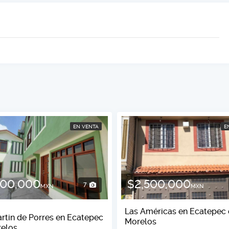
EN VENTA
E
400,000
$2,500,000
7
MXN
MXN
Las Américas en Ecatepec
rtin de Porres en Ecatepec
Morelos
elos