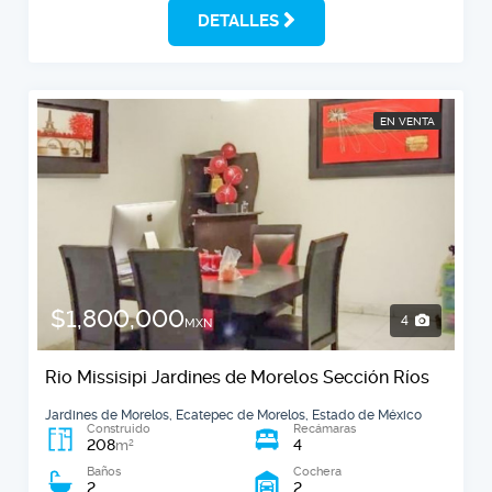
DETALLES
EN VENTA
$1,800,000
4
MXN
Rio Missisipi Jardines de Morelos Sección Ríos
Jardines de Morelos, Ecatepec de Morelos, Estado de México
Construido
Recámaras
208
4
2
m
Baños
Cochera
2
2