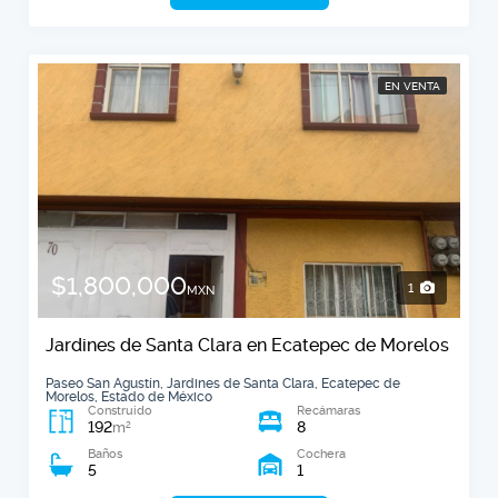
EN VENTA
$1,800,000
1
MXN
Jardines de Santa Clara en Ecatepec de Morelos
Paseo San Agustín, Jardines de Santa Clara, Ecatepec de
Morelos, Estado de México
Construido
Recámaras
192
8
2
m
Baños
Cochera
5
1