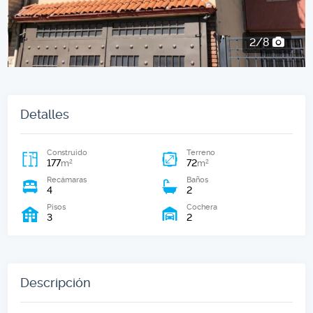
2/8
Detalles
Construido
Terreno
177
72
2
2
m
m
Recámaras
Baños
4
2
Pisos
Cochera
3
2
Descripción