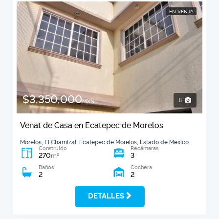
EN VENTA
$3,350,000
8
MXN
Venat de Casa en Ecatepec de Morelos
Morelos, El Chamizal, Ecatepec de Morelos, Estado de México
Construido
Recámaras
270
3
2
m
Baños
Cochera
2
2
DETALLES