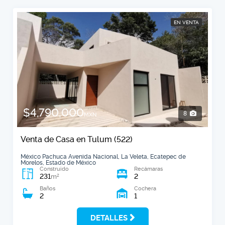
EN VENTA
$4,790,000
8
MXN
Venta de Casa en Tulum (522)
México Pachuca Avenida Nacional, La Veleta, Ecatepec de
Morelos, Estado de México
Construido
Recámaras
231
2
2
m
Baños
Cochera
2
1
DETALLES