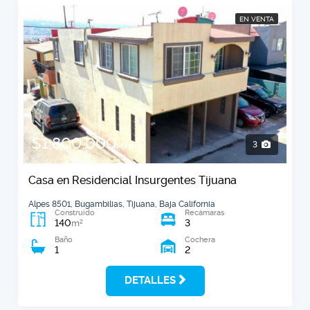
EN VENTA
$1,800,000
3
MXN
Casa en Residencial Insurgentes Tijuana
Alpes 8501, Bugambilias, Tijuana, Baja California
Construido
Recámaras
140
3
2
m
Baño
Cochera
1
2
DETALLES