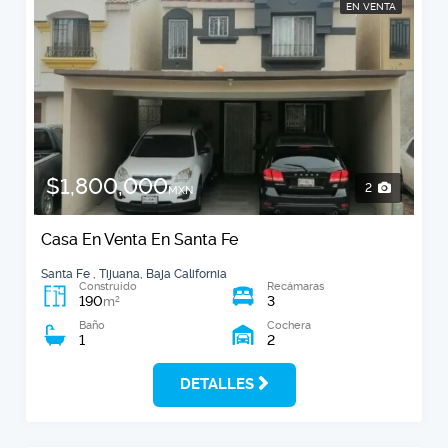
EN VENTA
$1,800,000
2
MXN
Casa En Venta En Santa Fe
Santa Fe , Tijuana, Baja California
Construido
Recámaras
190
3
2
m
Baño
Cochera
1
2
DETALLES