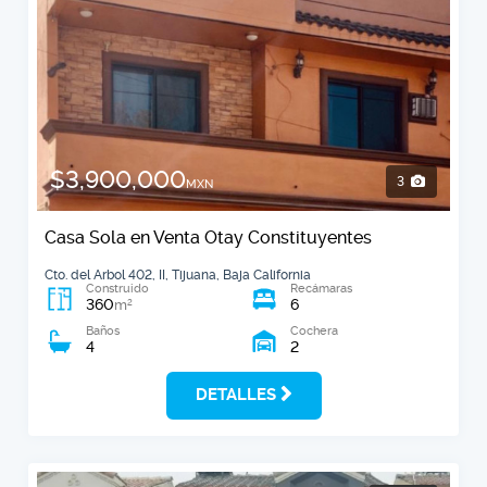
$3,900,000
3
MXN
Casa Sola en Venta Otay Constituyentes
Cto. del Arbol 402, II, Tijuana, Baja California
Construido
Recámaras
360
6
2
m
Baños
Cochera
4
2
DETALLES