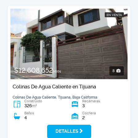
EN VENTA
$12,608,652
8
MXN
Colinas De Agua Caliente en Tijuana
Colinas De Agua Caliente, Tijuana, Baja California
Construido
Recámaras
326
3
2
m
Baños
Cochera
4
2
DETALLES