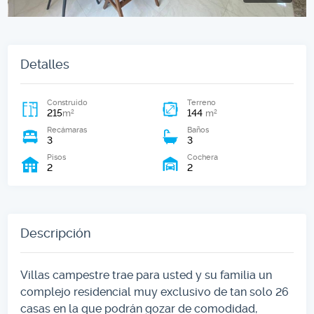
Detalles
Construido
Terreno
215
144
2
2
m
m
Recámaras
Baños
3
3
Pisos
Cochera
2
2
Descripción
Villas campestre trae para usted y su familia un
complejo residencial muy exclusivo de tan solo 26
casas en la que podrán gozar de comodidad,