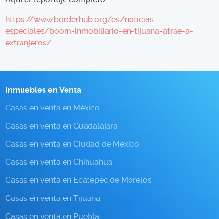
https://www.borderhub.org/es/noticias-
especiales/boom-inmobiliario-en-tijuana-atrae-a-
extranjeros/
Inmuebles en Venta
Casas en venta en México
Casas en venta en Guadalajara
Casas en venta en Ciudad de México
Casas en venta en Chihuahua
Casas en venta en Ecatepec de Morelos
Casas en venta en Tijuana
Casas en venta en Puebla